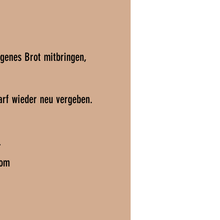
igenes Brot mitbringen,
arf wieder neu vergeben.
.
.com