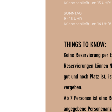
Küche schließt um 13 UHR!
SONNTAG
9 - 18 UHR
Küche schließt um 14 UHR!
THINGS TO KNOW:
Keine Reservierung per E
Reservierungen können 
gut und noch Platz ist, 
vergeben.
Ab 7 Personen ist eine R
angegebene Personenanzah